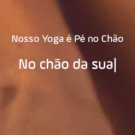
Nosso Yoga é Pé no Chão
No chão d
o p
|