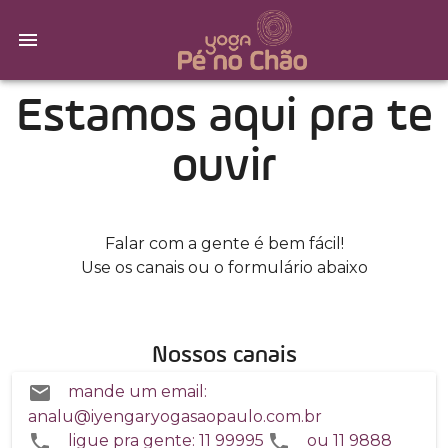
Estamos aqui pra te
ouvir
Falar com a gente é bem fácil!
Use os canais ou o formulário abaixo
Nossos canais
mande um email:
analu@iyengaryogasaopaulo.com.br
ligue pra gente: 11 99995
ou 11 9888