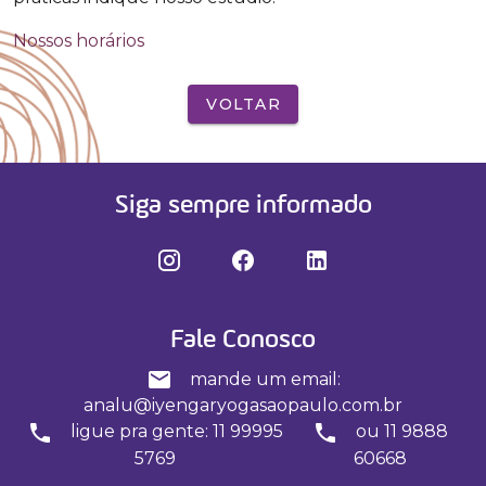
Nossos horários
VOLTAR
Siga sempre informado
Fale Conosco
mande um email:
analu@iyengaryogasaopaulo.com.br
ligue pra gente: 11 99995
ou 11 9888
5769
60668