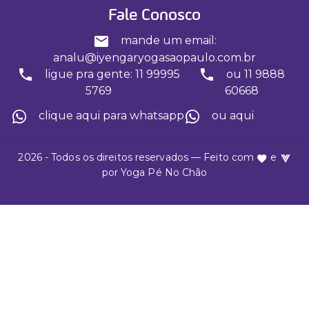
Fale Conosco
mande um email:
analu@iyengaryogasaopaulo.com.br
ligue pra gente: 11 99995
ou 11 9888
5769
60668
clique aqui para whatsapp
ou aqui
2026 - Todos os direitos reservados — Feito com
e
por
Yoga Pé No Chão