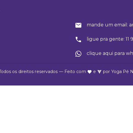
o
mande um email: a
ligue pra gente: 11
clique aqui para w
Todos os direitos reservados — Feito com
e
por
Yoga Pé 