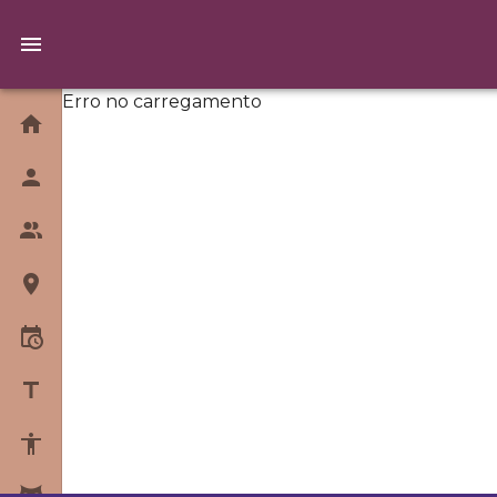
Erro no carregamento
Home
Quem Somos
Equipe
Unidades
Horários
Blog
Sobre Yoga