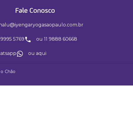
Fale Conosco
nalu@iyengaryogasaopaulo.com.br
 99995 5769
ou 11 9888 60668
hatsapp
ou aqui
No Chão