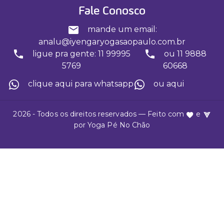
Fale Conosco
mande um email:
analu@iyengaryogasaopaulo.com.br
ligue pra gente: 11 99995
ou 11 9888
5769
60668
clique aqui para whatsapp
ou aqui
2026 - Todos os direitos reservados — Feito com
e
por
Yoga Pé No Chão