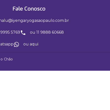
Fale Conosco
nalu@iyengaryogasaopaulo.com.br
 99995 5769
ou 11 9888 60668
hatsapp
ou aqui
No Chão