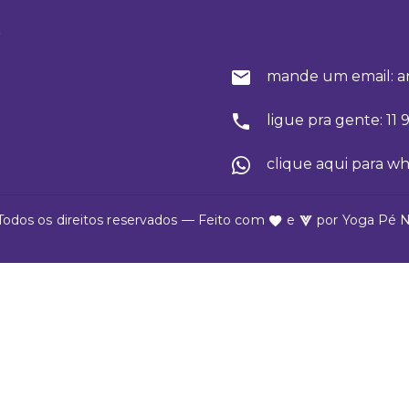
o
mande um email: a
ligue pra gente: 11
clique aqui para w
Todos os direitos reservados — Feito com
e
por
Yoga Pé 