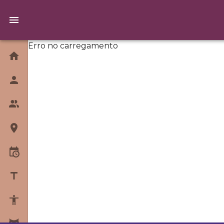
Erro no carregamento
Home
Quem Somos
Equipe
Unidades
Horários
Blog
Sobre Yoga