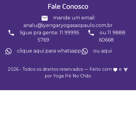
Fale Conosco
mande um email:
analu@iyengaryogasaopaulo.com.br
ligue pra gente: 11 99995
ou 11 9888
5769
60668
clique aqui para whatsapp
ou aqui
2026 - Todos os direitos reservados — Feito com
e
por
Yoga Pé No Chão