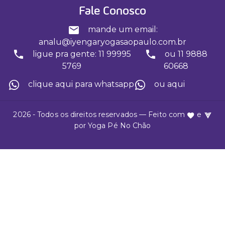
Fale Conosco
mande um email:
analu@iyengaryogasaopaulo.com.br
ligue pra gente: 11 99995
ou 11 9888
5769
60668
clique aqui para whatsapp
ou aqui
2026 - Todos os direitos reservados — Feito com
e
por
Yoga Pé No Chão