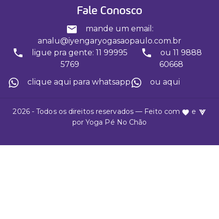
Fale Conosco
mande um email:
analu@iyengaryogasaopaulo.com.br
ligue pra gente: 11 99995
ou 11 9888
5769
60668
clique aqui para whatsapp
ou aqui
2026 - Todos os direitos reservados — Feito com
e
por
Yoga Pé No Chão