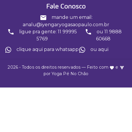
Fale Conosco
mande um email:
analu@iyengaryogasaopaulo.com.br
ligue pra gente: 11 99995
ou 11 9888
5769
60668
clique aqui para whatsapp
ou aqui
2026 - Todos os direitos reservados — Feito com
e
por
Yoga Pé No Chão