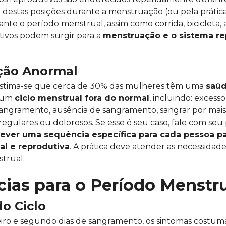
a destas posições durante a menstruação (ou pela prátic
te o período menstrual, assim como corrida, bicicleta, 
tivos podem surgir para a
menstruação e o sistema re
ção Anormal
estima-se que cerca de 30% das mulheres têm uma
saúd
r um
ciclo menstrual fora do normal
, incluindo: exces
angramento, ausência de sangramento, sangrar por mais 
egulares ou dolorosos. Se esse é seu caso, fale com seu 
rever uma sequência específica para cada pessoa p
l e reprodutiva
. A prática deve atender as necessidade
trual.
ias para o Período Menstru
do Ciclo
iro e segundo dias de sangramento, os sintomas costum