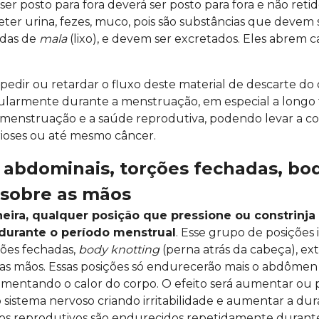
er posto para fora deverá ser posto para fora e não ret
ter urina, fezes, muco, pois são substâncias que devem s
adas de
mala
(lixo), e devem ser excretados. Eles abrem
pedir ou retardar o fluxo deste material de descarte do 
gularmente durante a menstruação, em especial a long
enstruação e a saúde reprodutiva, podendo levar a co
rioses ou até mesmo câncer.
s abdominais, torções fechadas, bo
o sobre as mãos
ira, qualquer posição que pressione ou constrinj
durante o período menstrual
. Esse grupo de posições 
ções fechadas,
body knotting
(perna atrás da cabeça), ex
 as mãos. Essas posições só endurecerão mais o abdômen
umentando o calor do corpo. O efeito será aumentar ou 
 o sistema nervoso criando irritabilidade e aumentar a dur
s reprodutivos são endurecidos repetidamente durante 