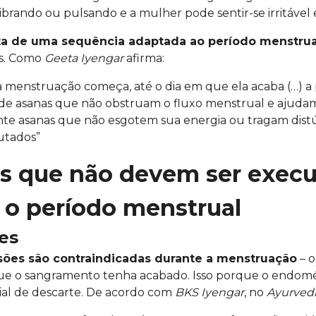
brando ou pulsando e a mulher pode sentir-se irritável 
eta de uma sequência adaptada ao período menstrua
es. Como
Geeta Iyengar
afirma:
a menstruação começa, até o dia em que ela acaba (…) a 
de asanas que não obstruam o fluxo menstrual e ajuda
te asanas que não esgotem sua energia ou tragam dist
utados”
s que não devem ser exec
 o período menstrual
ões
sões são contraindicadas durante a menstruação
– o
que o sangramento tenha acabado. Isso porque o endomét
al de descarte. De acordo com
BKS Iyengar
, no
Ayurved