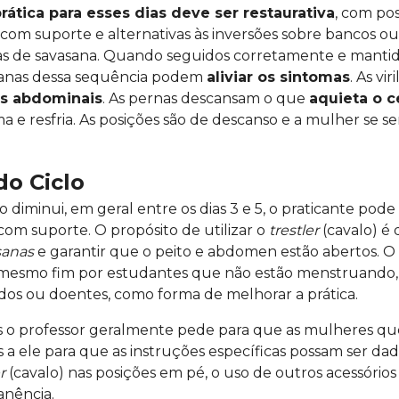
rática para esses dias deve ser restaurativa
, com po
s com suporte e alternativas às inversões sobre bancos 
as de savasana. Quando seguidos corretamente e manti
asanas dessa sequência podem
aliviar os sintomas
. As vi
as abdominais
. As pernas descansam o que
aquieta o c
a e resfria. As posições são de descanso e a mulher se se
do Ciclo
 diminui, em geral entre os dias 3 e 5, o praticante pode
om suporte. O propósito de utilizar o
trestler
(cavalo) é
sanas
e garantir que o peito e abdomen estão abertos. O
o mesmo fim por estudantes que não estão menstruando,
ados ou doentes, como forma de melhorar a prática.
s o professor geralmente pede para que as mulheres q
a ele para que as instruções específicas possam ser dad
r
(cavalo) nas posições em pé, o uso de outros acessórios
nência.