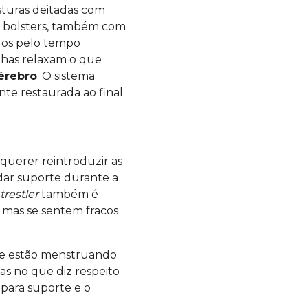
sturas deitadas com
ou bolsters, também com
dos pelo tempo
rilhas relaxam o que
érebro
. O sistema
nte restaurada ao final
 querer reintroduzir as
 dar suporte durante a
trestler
também é
 mas se sentem fracos
ue estão menstruando
as no que diz respeito
 para suporte e o