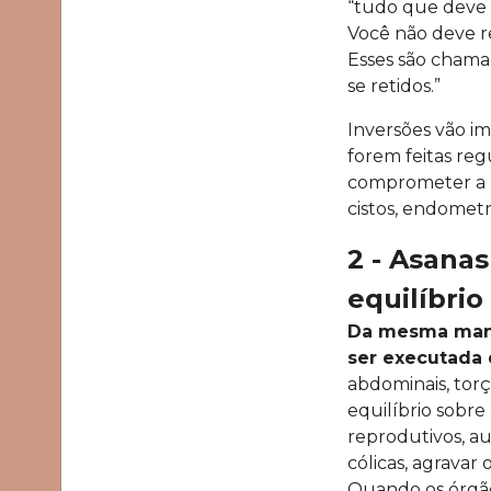
“tudo que deve s
Você não deve re
Esses são cham
se retidos.”
Inversões vão im
forem feitas re
comprometer a m
cistos, endomet
2 - Asana
equilíbri
Da mesma mane
ser executada 
abdominais, tor
equilíbrio sobre
reprodutivos, a
cólicas, agravar
Quando os órgão