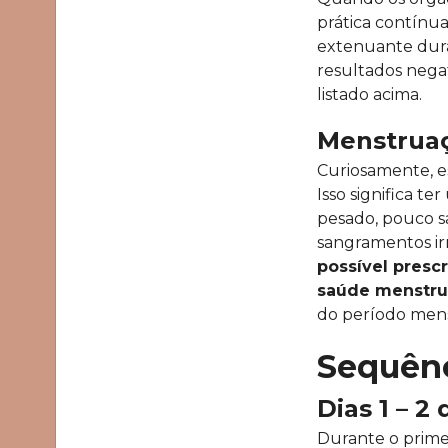
prática contínu
extenuante duran
resultados nega
listado acima.
Menstrua
Curiosamente, 
Isso significa te
pesado, pouco s
sangramentos irr
possível presc
saúde menstrua
do período mens
Sequênc
Dias 1 – 2 
Durante o prime