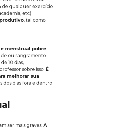
a de qualquer exercício
academia, etc)
produtivo
, tal como
e menstrual pobre
.
so de ou sangramento
de 10 dias,
professor sobre isso.
É
ara melhorar sua
s dos dias fora e dentro
al
am ser mais graves.
A