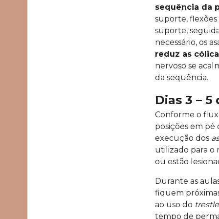
sequência da p
suporte, flexõe
suporte, seguid
necessário, os 
reduz as cólic
nervoso se acalm
da sequência.
Dias 3 – 5 
Conforme o fluxo
posições em pé c
execução dos
a
utilizado para 
ou estão lesion
Durante as aula
fiquem próximas 
ao uso do
trestle
tempo de perma