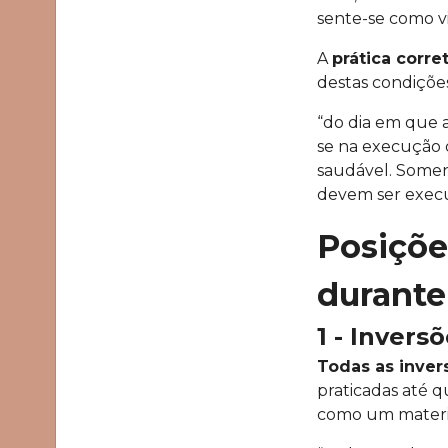
sente-se como vi
A
prática corr
destas condiçõ
“do dia em que 
se na execução 
saudável. Somen
devem ser exec
Posiçõe
durante
1 - Invers
Todas as inver
praticadas até 
como um materi