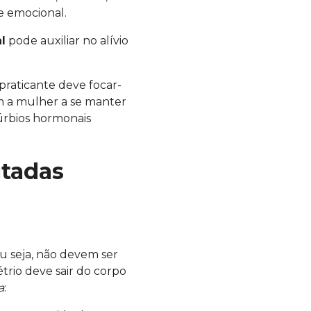
e emocional.
l
pode auxiliar no alívio
praticante deve focar-
m a mulher a se manter
úrbios hormonais
utadas
u seja, não devem ser
rio deve sair do corpo
a
: