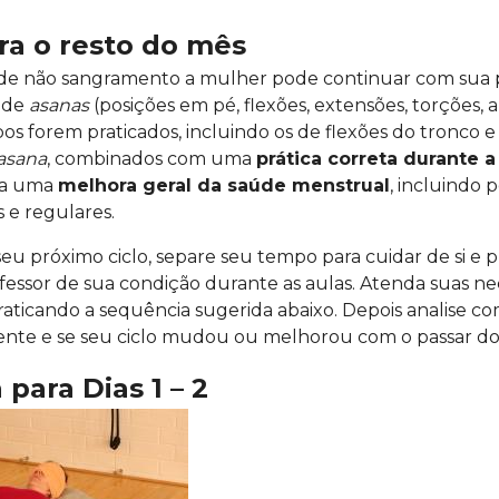
ra o resto do mês
 de não sangramento a mulher pode continuar com sua p
 de
asanas
(posições em pé, flexões, extensões, torções, 
os forem praticados, incluindo os de flexões do tronco e 
asana
, combinados com uma
prática correta durante 
 a uma
melhora geral da saúde menstrual
, incluindo 
 e regulares.
eu próximo ciclo, separe seu tempo para cuidar de si e 
essor de sua condição durante as aulas. Atenda suas ne
aticando a sequência sugerida abaixo. Depois analise com
ente e se seu ciclo mudou ou melhorou com o passar d
para Dias 1 – 2