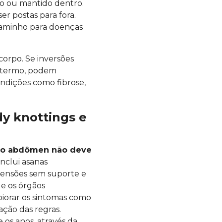
ido ou mantido dentro.
er postas para fora.
 caminho para doenças
corpo. Se inversões
o termo, podem
ndições como fibrose,
dy knottings e
a o abdômen não deve
inclui asanas
tensões sem suporte e
 e os órgãos
piorar os sintomas como
ação das regras.
os anos, através da