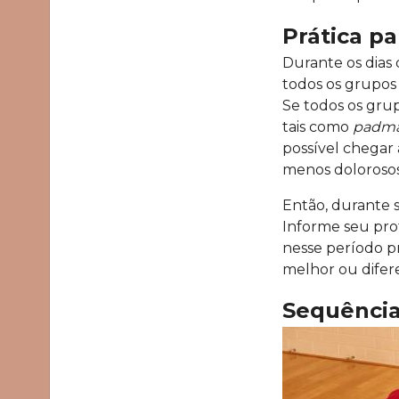
Prática pa
Durante os dias
todos os grupos
Se todos os grup
tais como
padm
possível chegar
menos dolorosos
Então, durante s
Informe seu prof
nesse período pr
melhor ou difer
Sequência 