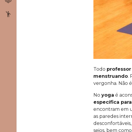
Cursos
Fale conosco
Todo
professor
menstruando
.
vergonha. Não é 
No
yoga
é acon
específica par
encontram em um
as paredes inter
desconfortáveis,
seios, bem como