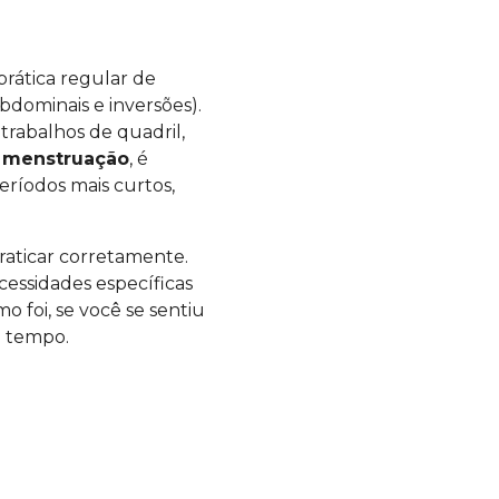
rática regular de
abdominais e inversões).
trabalhos de quadril,
a menstruação
, é
períodos mais curtos,
praticar corretamente.
cessidades específicas
o foi, se você se sentiu
o tempo.