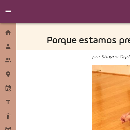
Home
Porque estamos pr
Quem Somos
por Shayna Og
Equipe
Unidades
Horários
Blog
Sobre Yoga