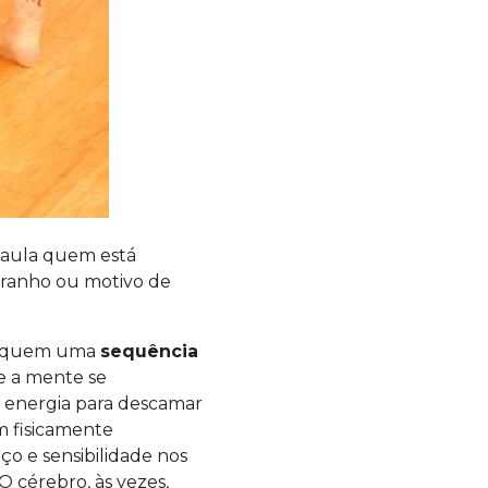
 aula quem está
stranho ou motivo de
iquem uma
sequência
 e a mente se
 energia para descamar
m fisicamente
ço e sensibilidade nos
 cérebro, às vezes,