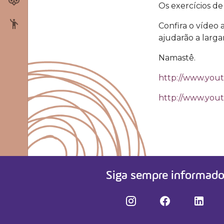
Cursos
Os exercícios de
Confira o vídeo 
Fale conosco
ajudarão a largar
Namastê.
http://www.you
http://www.you
Siga sempre informad