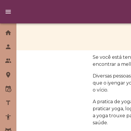
Home
Quem Somos
Se você está te
Equipe
encontrar a mel
Diversas pessoa
Unidades
que o iyengar y
o vício.
Horários
A pratica de yog
Blog
praticar yoga, l
a yoga trouxe pa
Sobre Yoga
saúde.