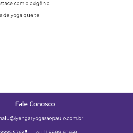
stace com o oxigênio.
os de yoga que te
Fale Conosco
nalu@iyengaryogasaopaulo.com.br
 99995 5769
ou 11 9888 60668