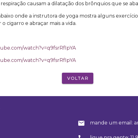
 respiração causam a dilatação dos brônquios que se aba
abaixo onde a instrutora de yoga mostra alguns exercíci
 o cigarro e abraçar mais a vida.
tube.com/watch?v=q9fsrRfIpYA
tube.com/watch?v=q9fsrRfIpYA
VOLTAR
o
mande um email: a
ligue pra gente: 11