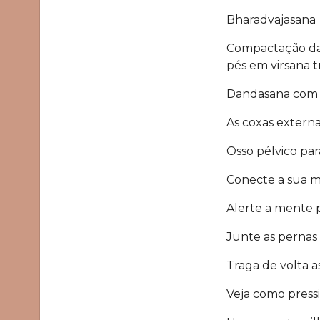
Bharadvajasana
Compactação da
pés em virsana t
Dandasana com 
As coxas externa
Osso pélvico par
Conecte a sua 
Alerte a mente pa
Junte as pernas 
Traga de volta as
Veja como pressi