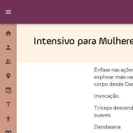
Home
Intensivo para Mulher
Quem Somos
Equipe
Ênfase nas açõe
explorar mais va
Unidades
corpo desde Dan
Horários
Invocação.
Blog
Tríceps descendo
suaves.
Sobre Yoga
Dandasana