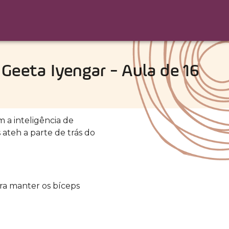
Geeta Iyengar - Aula de 16
 a inteligência de
 ateh a parte de trás do
ara manter os bíceps