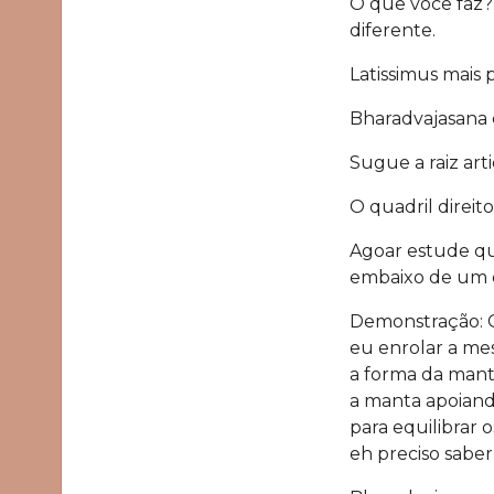
O que voce faz?
diferente.
Latissimus mais 
Bharadvajasana 
Sugue a raiz art
O quadril direit
Agoar estude qu
embaixo de um q
Demonstração: G
eu enrolar a me
a forma da manta
a manta apoiand
para equilibrar 
eh preciso saber