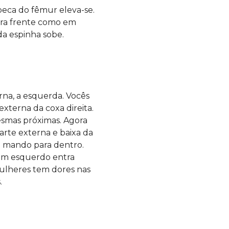
beca do fêmur eleva-se.
 pra frente como em
da espinha sobe.
rna, a esquerda. Vocês
xterna da coxa direita.
esmas próximas. Agora
arte externa e baixa da
u mando para dentro.
rim esquerdo entra
 mulheres tem dores nas
.