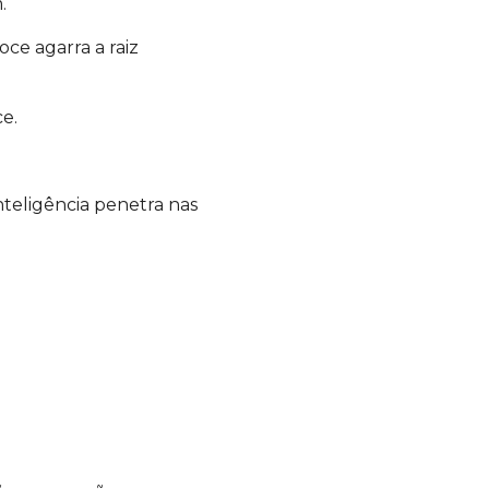
.
ce agarra a raiz
e.
nteligência penetra nas