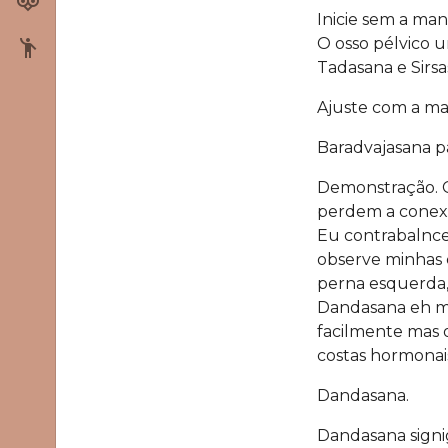
Cursos
Inicie sem a man
O osso pélvico u
Fale conosco
Tadasana e Sirsa
Ajuste com a ma
Baradvajasana pa
Demonstração. G
perdem a conexã
Eu contrabalnce
observe minhas 
perna esquerda,
Dandasana eh mui
facilmente mas o
costas hormonai
Dandasana.
Dandasana signi