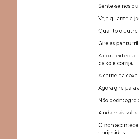
Sente-se nos qu
Veja quanto o j
Quanto o outro 
Gire as panturr
A coxa externa d
baixo e corrija.
A carne da coxa
Agora gire para 
Não desintegre a
Ainda mais solte
O noh acontece 
enrijecidos.