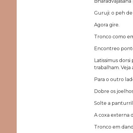
Bharadvajasana p
Guruji: o peh de
Agora gire.
Tronco como em
Encontreo ponto
Latissimus dorsi
trabalham. Veja 
Para o outro lad
Dobre os joelhos 
Solte a panturri
A coxa externa di
Tronco em dand