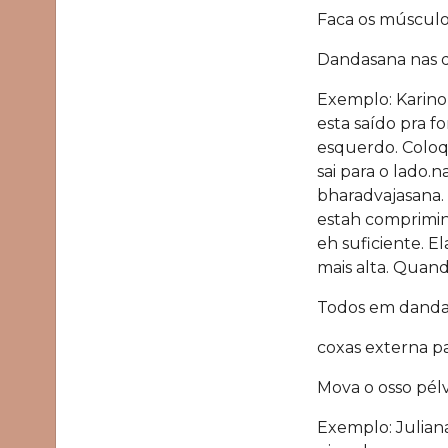
Faca os músculo
Dandasana nas d
Exemplo: Karino
esta saído pra f
esquerdo. Coloq
sai para o lado.
bharadvajasana. 
estah comprimin
eh suficiente. E
mais alta. Quand
Todos em danda
coxas externa pa
Mova o osso pél
Exemplo: Julian