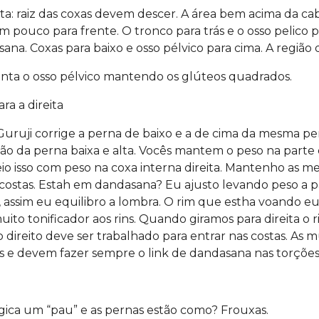
ta: raiz das coxas devem descer. A área bem acima da ca
m pouco para frente. O tronco para trás e o osso pelico
sana. Coxas para baixo e osso pélvico para cima. A região 
nta o osso pélvico mantendo os glúteos quadrados.
ra a direita
uruji corrige a perna de baixo e a de cima da mesma pe
o da perna baixa e alta. Vocês mantem o peso na parte e
io isso com peso na coxa interna direita. Mantenho as m
costas. Estah em dandasana? Eu ajusto levando peso a p
 assim eu equilibro a lombra. O rim que estha voando e
to tonificador aos rins. Quando giramos para direita o 
 direito deve ser trabalhado para entrar nas costas. As
s e devem fazer sempre o link de dandasana nas torções
gica um “pau” e as pernas estão como? Frouxas.