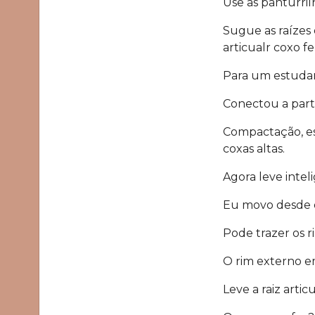
Use as panturril
Sugue as raízes 
articualr coxo f
Para um estudan
Conectou a part
Compactação, est
coxas altas.
Agora leve intel
Eu movo desde os
Pode trazer os 
O rim externo em
Leve a raiz arti