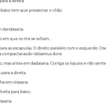
ara a direita:
 baixo tem que pressionar o chão.
 dandasana.
 em que os rins se soltam.
 para as escapulas. O direito paralelo com o esquerdo. Os
a compactacaodo latissimus dorsi.
o, mas antes em dadasana. Corriga os ísquios e não sent
para a direita.
lha em virasana.
reita para baixo.
asana.