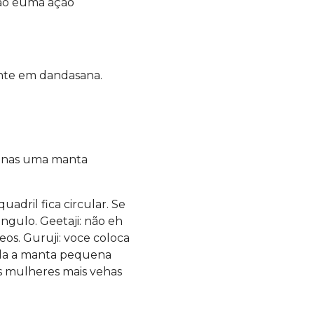
hão euma ação
ente em dandasana.
penas uma manta
dril fica circular. Se
gulo. Geetaji: não eh
eos. Guruji: voce coloca
rola a manta pequena
 as mulheres mais vehas