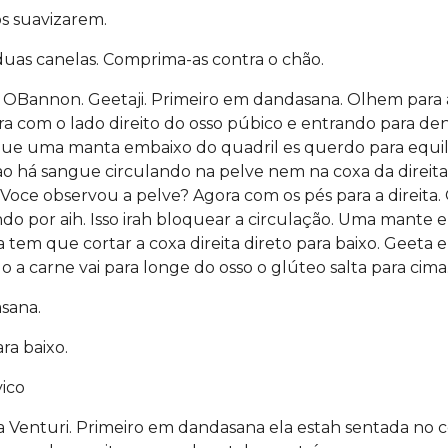
s suavizarem.
uas canelas. Comprima-as contra o chão.
 OBannon. Geetaji. Primeiro em dandasana. Olhem para a
ora com o lado direito do osso púbico e entrando para d
ue uma manta embaixo do quadril es querdo para equili
nao há sangue circulando na pelve nem na coxa da direit
Voce observou a pelve? Agora com os pés para a direita. 
do por aih. Isso irah bloquear a circulação. Uma mante 
la tem que cortar a coxa direita direto para baixo. Geeta
o a carne vai para longe do osso o glúteo salta para cima
sana.
ra baixo.
vico
a Venturi. Primeiro em dandasana ela estah sentada no c