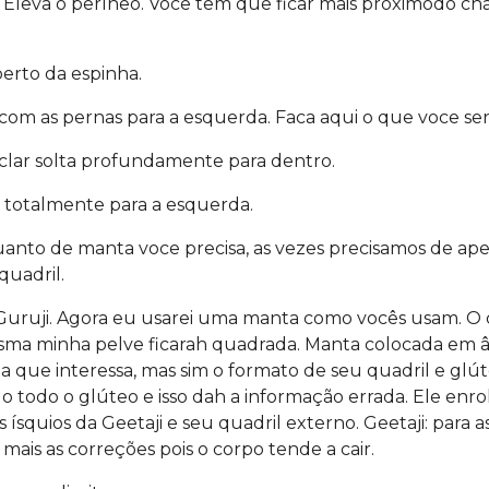
 Eleva o períneo. Voce tem que ficar mais próximodo c
perto da espinha.
com as pernas para a esquerda. Faca aqui o que voce s
iclar solta profundamente para dentro.
o totalmente para a esquerda.
anto de manta voce precisa, as vezes precisamos de a
uadril.
uruji. Agora eu usarei uma manta como vocês usam. O qua
sma minha pelve ficarah quadrada. Manta colocada em ân
 que interessa, mas sim o formato de seu quadril e glút
o todo o glúteo e isso dah a informação errada. Ele en
os ísquios da Geetaji e seu quadril externo. Geetaji: para
 mais as correções pois o corpo tende a cair.