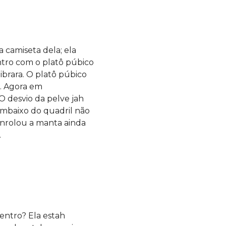
 camiseta dela; ela
entro com o platô púbico
brara. O platô púbico
a. Agora em
O desvio da pelve jah
embaixo do quadril não
 enrolou a manta ainda
.
entro? Ela estah