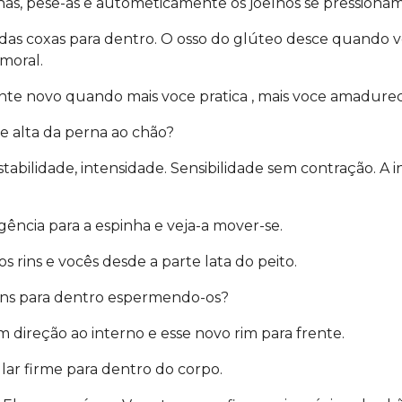
has, pese-as e autometicamente os joelhos se pressionam
das coxas para dentro. O osso do glúteo desce quando vo
emoral.
te novo quando mais voce pratica , mais voce amadurec
e alta da perna ao chão?
abilidade, intensidade. Sensibilidade sem contração. A i
igência para a espinha e veja-a mover-se.
 rins e vocês desde a parte lata do peito.
rins para dentro espermendo-os?
 direção ao interno e esse novo rim para frente.
cular firme para dentro do corpo.