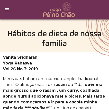
Hábitos de dieta de nossa
família
Vanita Sridharan
Yoga Rahasya
Vol 26 No 3: 2019
Meus pais tinham uma comida simples tradicional
Tamil. O almoço era arroz,
rasam
ou **dal
quer era
mais grosso que o rasam , um curry, coalhada
aonde guruji adicionava mel e picles. Mais tarde
quando começamos a ir para a escola minha
mãe fazia
“**
phulkas
*
*”, um tipo de chapatti