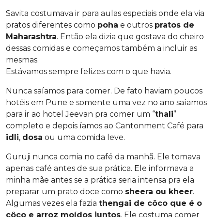
Savita costumava ir para aulas especiais onde ela via
pratos diferentes como
poha
e outros
pratos de
Maharashtra
. Então ela dizia que gostava do cheiro
dessas comidas e começamos também a incluir as
mesmas.
Estávamos sempre felizes com o que havia.
Nunca saíamos para comer. De fato haviam poucos
hotéis em Pune e somente uma vez no ano saíamos
para ir ao hotel Jeevan pra comer um “
thali
”
completo e depois íamos ao Cantonment Café para
idli
,
dosa
ou uma comida leve.
Guruji nunca comia no café da manhã. Ele tomava
apenas café antes de sua prática. Ele informava a
minha mãe antes se a prática seria intensa pra ela
preparar um prato doce como
sheera ou kheer
.
Algumas vezes ela fazia
thengai de côco que é o
côco e arroz moídos juntos
. Ele costuma comer