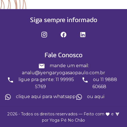
Siga sempre informado
Fale Conosco
mande um email:
analu@iyengaryogasaopaulo.com.br
ligue pra gente: 11 99995
ou 11 9888
5769
60668
clique aqui para whatsapp
ou aqui
2026 - Todos os direitos reservados — Feito com
e
por
Yoga Pé No Chão