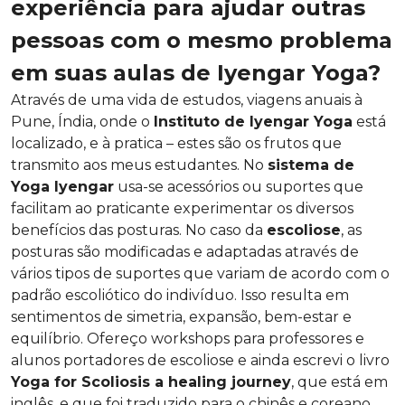
experiência para ajudar outras
pessoas com o mesmo problema
em suas aulas de Iyengar Yoga?
Através de uma vida de estudos, viagens anuais à
Pune, Índia, onde o
Instituto de Iyengar Yoga
está
localizado, e à pratica – estes são os frutos que
transmito aos meus estudantes. No
sistema de
Yoga Iyengar
usa-se acessórios ou suportes que
facilitam ao praticante experimentar os diversos
benefícios das posturas. No caso da
escoliose
, as
posturas são modificadas e adaptadas através de
vários tipos de suportes que variam de acordo com o
padrão escoliótico do indivíduo. Isso resulta em
sentimentos de simetria, expansão, bem-estar e
equilíbrio. Ofereço workshops para professores e
alunos portadores de escoliose e ainda escrevi o livro
Yoga for Scoliosis a healing journey
, que está em
inglês, e que foi traduzido para o chinês e coreano.