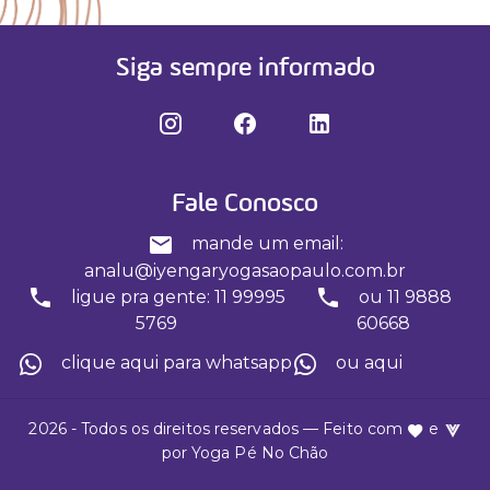
Siga sempre informado
Fale Conosco
mande um email:
analu@iyengaryogasaopaulo.com.br
ligue pra gente: 11 99995
ou 11 9888
5769
60668
clique aqui para whatsapp
ou aqui
2026 - Todos os direitos reservados — Feito com
e
por
Yoga Pé No Chão