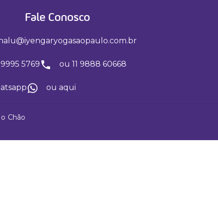
Fale Conosco
nalu@iyengaryogasaopaulo.com.br
 99995 5769
ou 11 9888 60668
hatsapp
ou aqui
No Chão