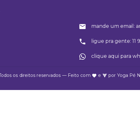
o
mande um email: a
ligue pra gente: 11
clique aqui para w
Todos os direitos reservados — Feito com
e
por
Yoga Pé 