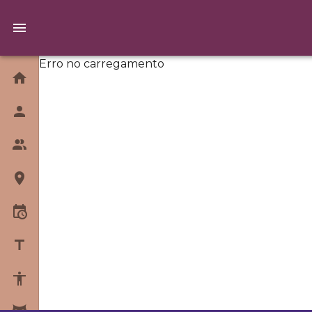
Erro no carregamento
Home
Quem Somos
Equipe
Unidades
Horários
Blog
Sobre Yoga