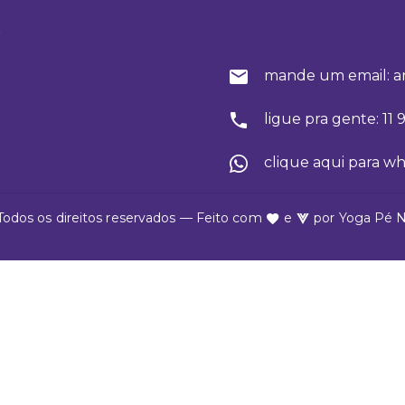
o
mande um email: a
ligue pra gente: 11
clique aqui para w
Todos os direitos reservados — Feito com
e
por
Yoga Pé 