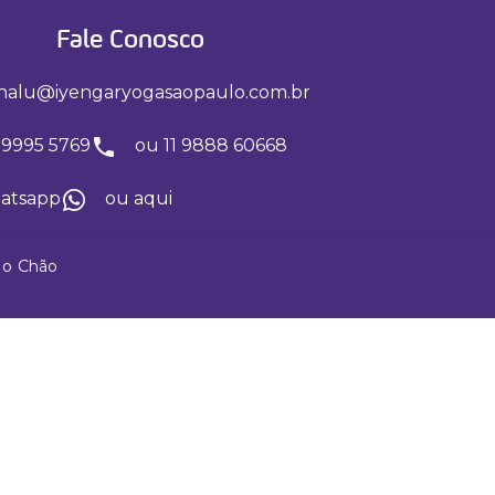
Fale Conosco
nalu@iyengaryogasaopaulo.com.br
 99995 5769
ou 11 9888 60668
hatsapp
ou aqui
No Chão