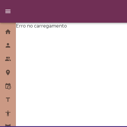
Erro no carregamento
Home
Quem Somos
Equipe
Unidades
Horários
Blog
Sobre Yoga