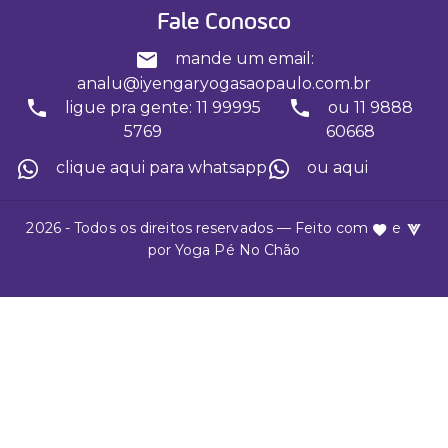
Fale Conosco
mande um email:
analu@iyengaryogasaopaulo.com.br
ligue pra gente: 11 99995
ou 11 9888
5769
60668
clique aqui para whatsapp
ou aqui
2026 - Todos os direitos reservados — Feito com
e
por
Yoga Pé No Chão