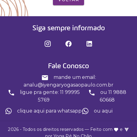
Siga sempre informado
Fale Conosco
mande um email:
analu@iyengaryogasaopaulo.com.br
ligue pra gente: 11 99995
ou 11 9888
5769
60668
clique aqui para whatsapp
ou aqui
2026 - Todos os direitos reservados — Feito com
e
por
Yoga Pé No Chão