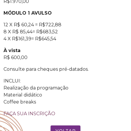
R$1.970,00
MÓDULO 1 AVULSO
12 X R$ 60,24 = R$722,88
8 X R$ 85,44= R$683,52
4 X R$161,39= R$645,54
À vista
R$ ­600,00
Consulte para cheques pré-datados.
INCLUI:
Realização da programação
Material didático
Coffee breaks
FAÇA SUA INSCRIÇÃO
VOLTAR