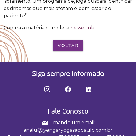
isolamento. Um programa de, ioga buscará identificar
os sintomas que mais afetam o bem-estar do
paciente”.
Confira a matéria completa
nesse link
.
VOLTAR
Siga sempre informado
Fale Conosco
mande um email:
analu@iyengaryogasaopaulo.com.br