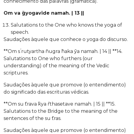
conhecimento das palavras (gramática).
Om va ̄gyogavide namah. | 13 ||
Salutations to the One who knows the yoga of
speech.
Saudações àquele que conhece o yoga do discurso.
**Om s ́rutyartha ̄nugra ̄haka ̄ya namah. | 14 || **14.
Salutations to One who furthers (our
understanding) of the meaning of the Vedic
scriptures.
Saudações àquele que promove (o entendimento)
do significado das escrituras védicas.
**Om su ̄trava ̄kya ̄rthasetave namah. | 15 || **15.
Salutations to the Bridge to the meaning of the
sentences of the su ̄tras.
Saudações àquele que promove (o entendimento)