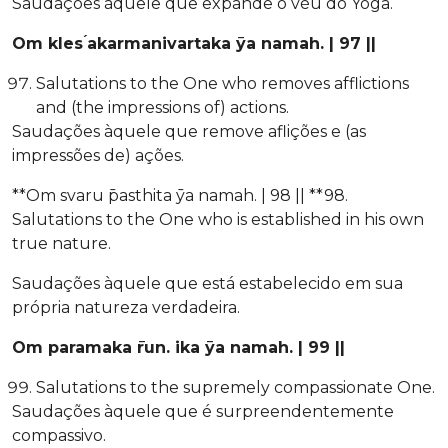
Saudações àquele que expande o véu do Yoga.
Om kles ́akarmanivartaka ̄ya namah. | 97 ||
Salutations to the One who removes afflictions
and (the impressions of) actions.
Saudações àquele que remove aflições e (as
impressões de) ações.
**Om svaru ̄pasthita ̄ya namah. | 98 || **98.
Salutations to the One who is established in his own
true nature.
Saudações àquele que está estabelecido em sua
própria natureza verdadeira.
Om paramaka ̄run. ika ̄ya namah. | 99 ||
Salutations to the supremely compassionate One.
Saudações àquele que é surpreendentemente
compassivo.