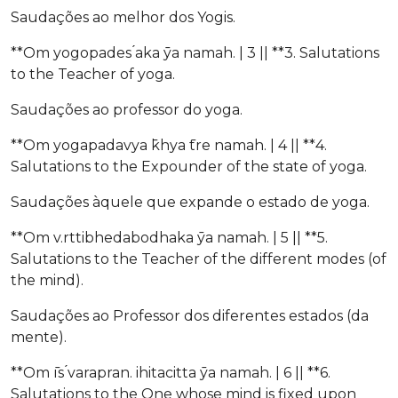
Saudações ao melhor dos Yogis.
**Om yogopades ́aka ̄ya namah. | 3 || **3. Salutations
to the Teacher of yoga.
Saudações ao professor do yoga.
**Om yogapadavya ̄khya ̄tre namah. | 4 || **4.
Salutations to the Expounder of the state of yoga.
Saudações àquele que expande o estado de yoga.
**Om v.rttibhedabodhaka ̄ya namah. | 5 || **5.
Salutations to the Teacher of the different modes (of
the mind).
Saudações ao Professor dos diferentes estados (da
mente).
**Om ̄ıs ́varapran. ihitacitta ̄ya namah. | 6 || **6.
Salutations to the One whose mind is fixed upon