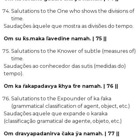
Salutations to the One who shows the divisions of
time.
Saudações àquele que mostra as divisões do tempo.
Om su ̄ks.maka ̄lavedine namah. | 75 ||
Salutations to the Knower of subtle (measures of)
time.
Saudações ao conhecedor das sutis (medidas do)
tempo).
Om ka ̄rakapadavya ̄khya ̄tre namah. | 76 ||
Salutations to the Expounder of ka ̄raka
(grammatical classification of agent, object, etc.)
Saudações aquele que expande o karaka
(classificação gramatical de agente, objeto, etc.)
Om dravyapadanirva ̄caka ̄ya namah. | 77 ||