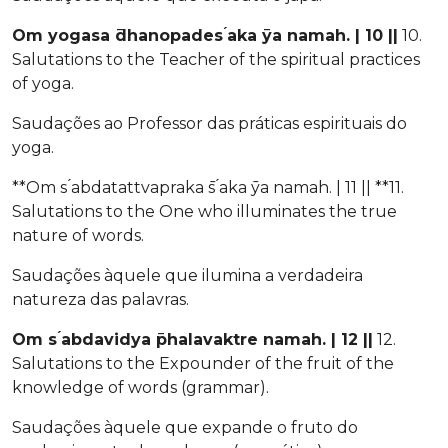
Om yogasa ̄dhanopades ́aka ̄ya namah. | 10 ||
10.
Salutations to the Teacher of the spiritual practices
of yoga.
Saudações ao Professor das práticas espirituais do
yoga.
**Om s ́abdatattvapraka ̄s ́aka ̄ya namah. | 11 || **11.
Salutations to the One who illuminates the true
nature of words.
Saudações àquele que ilumina a verdadeira
natureza das palavras.
Om s ́abdavidya ̄phalavaktre namah. | 12 ||
12.
Salutations to the Expounder of the fruit of the
knowledge of words (grammar).
Saudações àquele que expande o fruto do