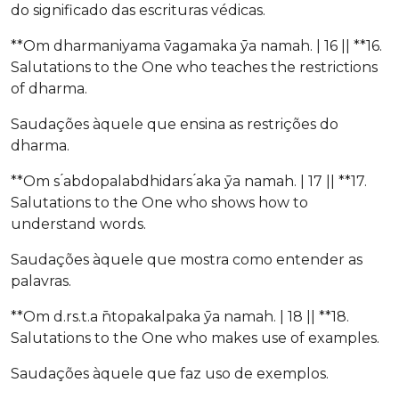
do significado das escrituras védicas.
**Om dharmaniyama ̄vagamaka ̄ya namah. | 16 || **16.
Salutations to the One who teaches the restrictions
of dharma.
Saudações àquele que ensina as restrições do
dharma.
**Om s ́abdopalabdhidars ́aka ̄ya namah. | 17 || **17.
Salutations to the One who shows how to
understand words.
Saudações àquele que mostra como entender as
palavras.
**Om d.rs.t.a ̄ntopakalpaka ̄ya namah. | 18 || **18.
Salutations to the One who makes use of examples.
Saudações àquele que faz uso de exemplos.