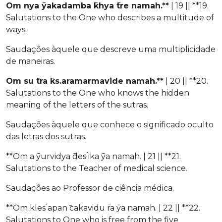
Om nya ̄yakadamba ̄khya ̄tre namah.**
| 19 || **19.
Salutations to the One who describes a multitude of
ways.
Saudações àquele que descreve uma multiplicidade
de maneiras.
Om su ̄tra ̄ks.aramarmavide namah.**
| 20 || **20.
Salutations to the One who knows the hidden
meaning of the letters of the sutras.
Saudações àquele que conhece o significado oculto
das letras dos sutras.
**Om a ̄yurvidya ̄des ́ika ̄ya namah. | 21 || **21.
Salutations to the Teacher of medical science.
Saudações ao Professor de ciência médica.
**Om kles ́apan ̃cakavidu ̄ra ̄ya namah. | 22 || **22.
Salutations to One who is free from the five