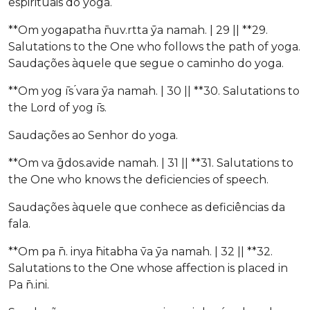
espirituais do yoga.
**Om yogapatha ̄nuv.rtta ̄ya namah. | 29 || **29.
Salutations to the One who follows the path of yoga.
Saudações àquele que segue o caminho do yoga.
**Om yog ̄ıs ́vara ̄ya namah. | 30 || **30. Salutations to
the Lord of yog ̄ıs.
Saudações ao Senhor do yoga.
**Om va ̄gdos.avide namah. | 31 || **31. Salutations to
the One who knows the deficiencies of speech.
Saudações àquele que conhece as deficiências da
fala.
**Om pa ̄n. inya ̄hitabha ̄va ̄ya namah. | 32 || **32.
Salutations to the One whose affection is placed in
Pa ̄n.ini.