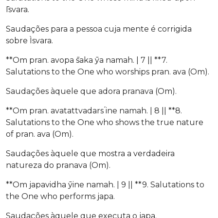
̄Isvara.
Saudações para a pessoa cuja mente é corrigida
sobre Ìsvara.
**Om pran. avopa ̄saka ̄ya namah. | 7 || **7.
Salutations to the One who worships pran. ava (Om).
Saudações àquele que adora pranava (Om).
**Om pran. avatattvadars ́ine namah. | 8 || **8.
Salutations to the One who shows the true nature
of pran. ava (Om).
Saudações àquele que mostra a verdadeira
natureza do pranava (Om).
**Om japavidha ̄yine namah. | 9 || **9. Salutations to
the One who performs japa.
Saudações àquele que executa o japa.