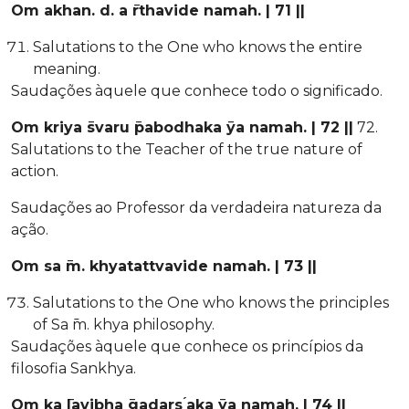
Om akhan. d. a ̄rthavide namah. | 71 ||
Salutations to the One who knows the entire
meaning.
Saudações àquele que conhece todo o significado.
Om kriya ̄svaru ̄pabodhaka ̄ya namah. | 72 ||
72.
Salutations to the Teacher of the true nature of
action.
Saudações ao Professor da verdadeira natureza da
ação.
Om sa ̄m. khyatattvavide namah. | 73 ||
Salutations to the One who knows the principles
of Sa ̄m. khya philosophy.
Saudações àquele que conhece os princípios da
filosofia Sankhya.
Om ka ̄lavibha ̄gadars ́aka ̄ya namah. | 74 ||