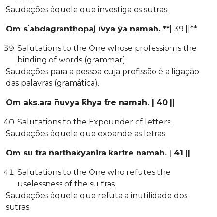
Saudações àquele que investiga os sutras.
Om s ́abdagranthopaj ̄ıvya ̄ya namah. **
| 39 ||**
Salutations to the One whose profession is the
binding of words (grammar).
Saudações para a pessoa cuja profissão é a ligação
das palavras (gramática).
Om aks.ara ̄nuvya ̄khya ̄tre namah. | 40 ||
Salutations to the Expounder of letters.
Saudações àquele que expande as letras.
Om su ̄tra ̄narthakyanira ̄kartre namah. | 41 ||
Salutations to the One who refutes the
uselessness of the su ̄tras.
Saudações àquele que refuta a inutilidade dos
sutras.