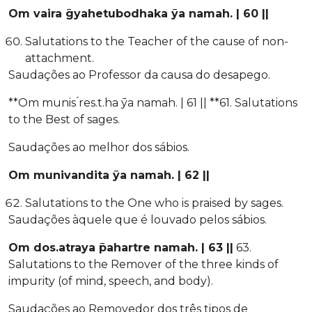
Om vaira ̄gyahetubodhaka ̄ya namah. | 60 ||
Salutations to the Teacher of the cause of non-
attachment.
Saudações ao Professor da causa do desapego.
**Om munis ́res.t.ha ̄ya namah. | 61 || **61. Salutations
to the Best of sages.
Saudações ao melhor dos sábios.
Om munivandita ̄ya namah. | 62 ||
Salutations to the One who is praised by sages.
Saudações àquele que é louvado pelos sábios.
Om dos.atraya ̄pahartre namah. | 63 ||
63.
Salutations to the Remover of the three kinds of
impurity (of mind, speech, and body).
Saudações ao Removedor dos três tipos de