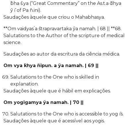
̄bha ̄s.ya (“Great Commentary” on the As.t.a ̄dhya
̄y ̄ı of Pa ̄n.ini).
Saudações àquele que criou o Mahabhasya.
**Om vaidyas ́a ̄strapravartaka ̄ya namah. | 68 || **68.
Salutations to the Author of the scripture of medical
science.
Saudações ao autor da escritura da ciência médica.
Om vya ̄khya ̄nipun. a ̄ya namah. | 69 ||
Salutations to the One who is skilled in
explanation.
Saudações àquele que é hábil em explicações.
Om yogigamya ̄ya namah. | 70 ||
Salutations to the One who is accessible to yog ̄ıs.
Saudações àquele que é acessível aos yogis.