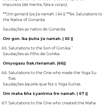
impureza (de mente, fala e corpo).
**Om gonard ̄ıya ̄ya namah. | 64 || **64. Salutations to
the Native of Gonarda.
Saudações ao nativo de Gonarda.
Om gon. ika ̄putra ̄ya namah. | 65 ||
Salutations to the Son of Gon.ika ̄.
Saudações ao Filho de Gonika.
Omyogasu ̄trak.rtenamah. |66||
Salutations to the One who made the Yoga Su
̄tras.
Saudações àquele que fez o Yoga Sutras.
Om maha ̄bha ̄s.yanirma ̄tre namah. | 67 ||
Salutations to the One who created the Maha