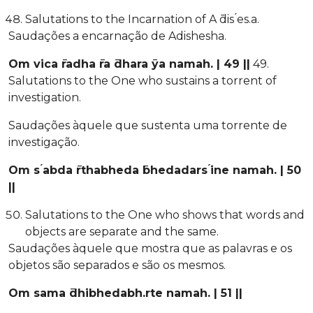
Salutations to the Incarnation of A ̄dis ́es.a.
Saudações a encarnação de Adishesha.
Om vica ̄radha ̄ra ̄dhara ̄ya namah. | 49 ||
49.
Salutations to the One who sustains a torrent of
investigation.
Saudações àquele que sustenta uma torrente de
investigação.
Om s ́abda ̄rthabheda ̄bhedadars ́ine namah. | 50
||
Salutations to the One who shows that words and
objects are separate and the same.
Saudações àquele que mostra que as palavras e os
objetos são separados e são os mesmos.
Om sama ̄dhibhedabh.rte namah. | 51 ||