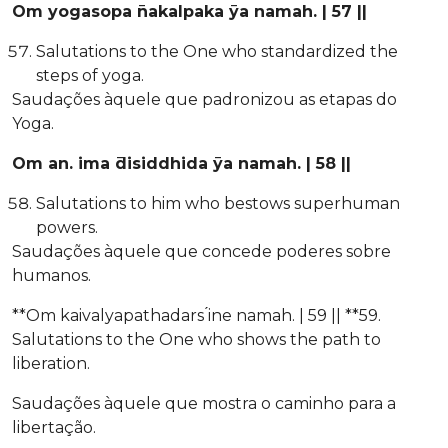
Om yogasopa ̄nakalpaka ̄ya namah. | 57 ||
Salutations to the One who standardized the
steps of yoga.
Saudações àquele que padronizou as etapas do
Yoga.
Om an. ima ̄disiddhida ̄ya namah. | 58 ||
Salutations to him who bestows superhuman
powers.
Saudações àquele que concede poderes sobre
humanos.
**Om kaivalyapathadars ́ine namah. | 59 || **59.
Salutations to the One who shows the path to
liberation.
Saudações àquele que mostra o caminho para a
libertação.