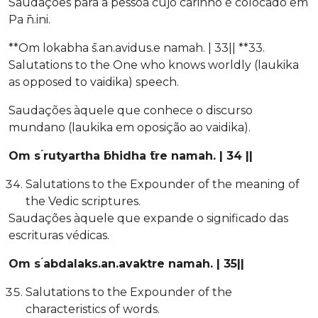
Saudações para a pessoa cujo carinho é colocado em
Pa ̄n.ini.
**Om lokabha ̄s.an.avidus.e namah. | 33|| **33.
Salutations to the One who knows worldly (laukika
as opposed to vaidika) speech.
Saudações àquele que conhece o discurso
mundano (laukika em oposição ao vaidika).
Om s ́rutyartha ̄bhidha ̄tre namah. | 34 ||
Salutations to the Expounder of the meaning of
the Vedic scriptures.
Saudações àquele que expande o significado das
escrituras védicas.
Om s ́abdalaks.an.avaktre namah. | 35||
Salutations to the Expounder of the
characteristics of words.