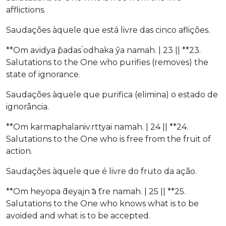
afflictions.
Saudações àquele que está livre das cinco aflições.
**Om avidya ̄padas ́odhaka ̄ya namah. | 23 || **23.
Salutations to the One who purifies (removes) the
state of ignorance.
Saudações àquele que purifica (elimina) o estado de
ignorância.
**Om karmaphalaniv.rttyai namah. | 24 || **24.
Salutations to the One who is free from the fruit of
action.
Saudações àquele que é livre do fruto da ação.
**Om heyopa ̄deyajn ̃a ̄tre namah. | 25 || **25.
Salutations to the One who knows what is to be
avoided and what is to be accepted.