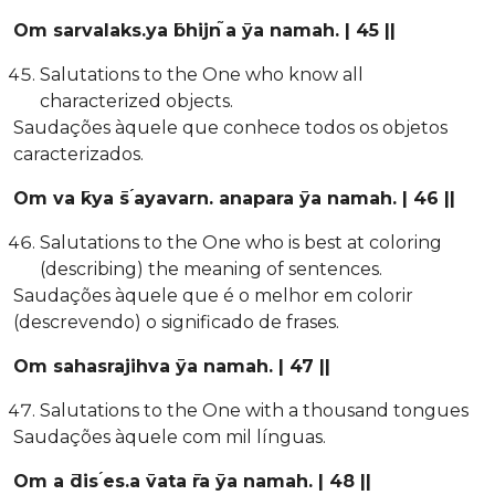
Om sarvalaks.ya ̄bhijn ̃a ̄ya namah. | 45 ||
Salutations to the One who know all
characterized objects.
Saudações àquele que conhece todos os objetos
caracterizados.
Om va ̄kya ̄s ́ayavarn. anapara ̄ya namah. | 46 ||
Salutations to the One who is best at coloring
(describing) the meaning of sentences.
Saudações àquele que é o melhor em colorir
(descrevendo) o significado de frases.
Om sahasrajihva ̄ya namah. | 47 ||
Salutations to the One with a thousand tongues
Saudações àquele com mil línguas.
Om a ̄dis ́es.a ̄vata ̄ra ̄ya namah. | 48 ||