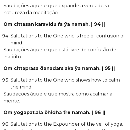
Saudações àquele que expande a verdadeira
natureza da meditação.
Om cittasan ̇karavidu ̄ra ̄ya namah. | 94 ||
Salutations to the One who is free of confusion of
mind.
Saudações àquele que está livre de confusão de
espírito.
Om cittaprasa ̄danadars ́aka ̄ya namah. | 95 ||
Salutations to the One who shows how to calm
the mind.
Saudações àquele que mostra como acalmar a
mente.
Om yogapat.ala ̄bhidha ̄tre namah. | 96 ||
Salutations to the Expounder of the veil of yoga.