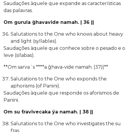
Saudações àquele que expande as características
das palavras.
Om gurula ̄ghavavide namah. | 36 ||
Salutations to the One who knows about heavy
and light (syllables).
Saudações àquele que conhece sobre o pesado e o
leve (sílabas).
**Om sarva´s ****a ̄ghava-vide namah. |37||**
Salutations to the One who exponds the
aphorisms (of Panini).
Saudações àquele que responde os aforismos de
Panini.
Om su ̄travivecaka ̄ya namah. | 38 ||
Salutations to the One who investigates the su
̄tras.