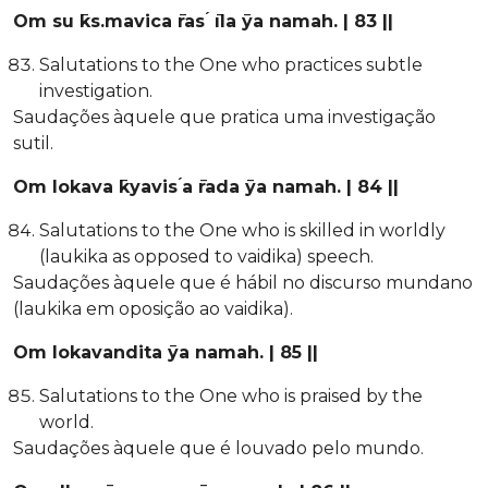
Om su ̄ks.mavica ̄ras ́ ̄ıla ̄ya namah. | 83 ||
Salutations to the One who practices subtle
investigation.
Saudações àquele que pratica uma investigação
sutil.
Om lokava ̄kyavis ́a ̄rada ̄ya namah. | 84 ||
Salutations to the One who is skilled in worldly
(laukika as opposed to vaidika) speech.
Saudações àquele que é hábil no discurso mundano
(laukika em oposição ao vaidika).
Om lokavandita ̄ya namah. | 85 ||
Salutations to the One who is praised by the
world.
Saudações àquele que é louvado pelo mundo.