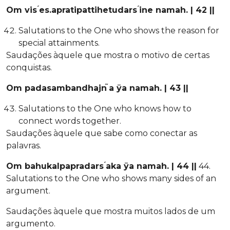
Om vis ́es.apratipattihetudars ́ine namah. | 42 ||
Salutations to the One who shows the reason for
special attainments.
Saudações àquele que mostra o motivo de certas
conquistas.
Om padasambandhajn ̃a ̄ya namah. | 43 ||
Salutations to the One who knows how to
connect words together.
Saudações àquele que sabe como conectar as
palavras.
Om bahukalpapradars ́aka ̄ya namah. | 44 ||
44.
Salutations to the One who shows many sides of an
argument.
Saudações àquele que mostra muitos lados de um
argumento.