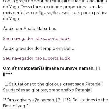
com a graça do Senhor Patanjali e sua filosofia divina
do Yoga. Dessa forma a cidade proporciona um das
mais perfeitas configurações espirituais para a prática
do Yoga.
Áudio por Analu Matsubara
Seu navegador não suporta áudio
Áudio gravador do templo em Bellur
Seu navegador não suporta áudio
Om s ́r ̄ımatpatan ̃jalimaha ̄munaye namah. | 1
||****
Salutations to the glorious, great sage Patanjali.
Saudações ao glorioso, grande sábio Patanjali
**Om yogivarya ̄ya namah. | 2 || **2. Salutations to the
Best of yog ̄ıs.