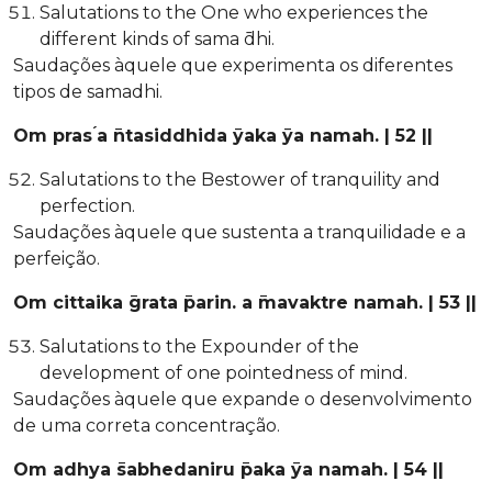
Salutations to the One who experiences the
different kinds of sama ̄dhi.
Saudações àquele que experimenta os diferentes
tipos de samadhi.
Om pras ́a ̄ntasiddhida ̄yaka ̄ya namah. | 52 ||
Salutations to the Bestower of tranquility and
perfection.
Saudações àquele que sustenta a tranquilidade e a
perfeição.
Om cittaika ̄grata ̄parin. a ̄mavaktre namah. | 53 ||
Salutations to the Expounder of the
development of one pointedness of mind.
Saudações àquele que expande o desenvolvimento
de uma correta concentração.
Om adhya ̄sabhedaniru ̄paka ̄ya namah. | 54 ||